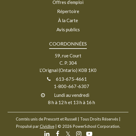
Offres d’emploi
Répertoire
À la Carte
Avis publics
COORDONNÉES
59, rue Court
C. P. 304
L’Orignal (Ontario) K0B 1K0
613-675-4661
1-800-667-6307
Lundi au vendredi
8 h à 12 h et 13 h à 16 h
Comtés unis de Prescott et Russell
| Tous Droits Réservés |
Propulsé par
Civiclive
| ©
2026 PowerSchool Corporation.
𝕏