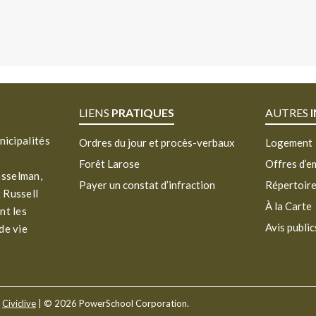
LIENS
PRATIQUES
AUTRES
nicipalités
Ordres du jour et procès-verbaux
Logement
Forêt Larose
Offres d’e
asselman,
Payer un constat d’infraction
Répertoir
 Russell
À la Carte
nt les
Avis public
de vie
r
Civiclive
| ©
2026 PowerSchool Corporation.