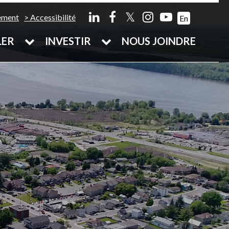
𝕏
ement
Accessibilité
En
LER
INVESTIR
NOUS JOINDRE