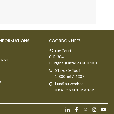
INFORMATIONS
COORDONNÉES
59, rue Court
C. P. 304
mploi
L’Orignal (Ontario) K0B 1K0
e
613-675-4661
1-800-667-6307
s
Lundi au vendredi
8 h à 12 h et 13 h à 16 h
𝕏