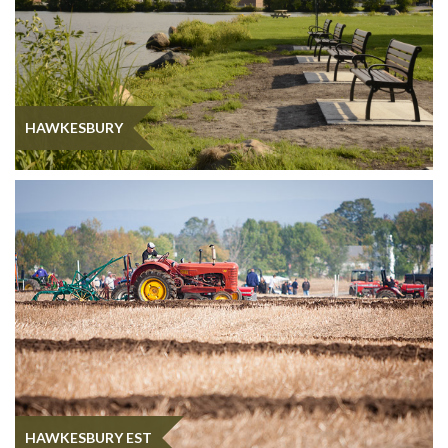
HAWKESBURY
HAWKESBURY EST