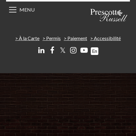
MENU
À la Carte
Permis
Paiement
Accessibilité
𝕏
En