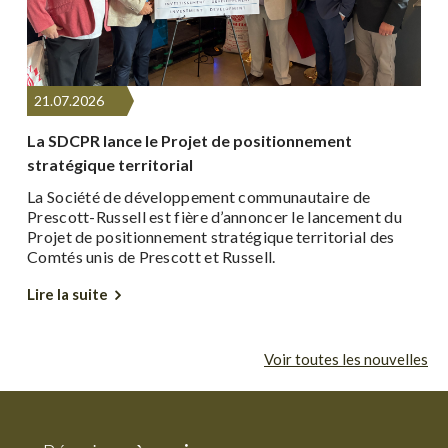
21.
07.
2026
La SDCPR lance le Projet de positionnement
L
stratégique territorial
2
La Société de développement communautaire de
L
Prescott-Russell est fière d’annoncer le lancement du
p
st
Projet de positionnement stratégique territorial des
p
é
Comtés unis de Prescott et Russell.
e
Lire la suite
Li
Voir toutes les nouvelles