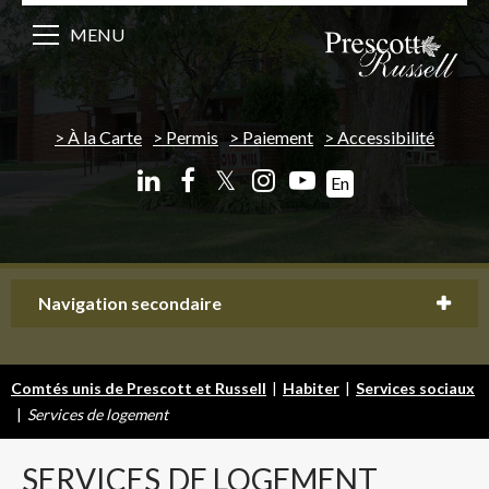
MENU
À la Carte
Permis
Paiement
Accessibilité
𝕏
En
Navigation secondaire
Comtés unis de Prescott et Russell
|
Habiter
|
Services sociaux
|
Services de logement
SERVICES
DE LOGEMENT