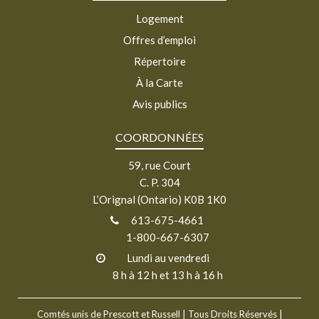
Logement
Offres d’emploi
Répertoire
À la Carte
Avis publics
COORDONNÉES
59, rue Court
C. P. 304
L’Orignal (Ontario) K0B 1K0
613-675-4661
1-800-667-6307
Lundi au vendredi
8 h à 12 h et 13 h à 16 h
Comtés unis de Prescott et Russell
| Tous Droits Réservés |