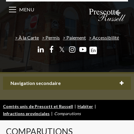
MENU
À la Carte
Permis
Paiement
Accessibilité
𝕏
En
Navigation secondaire
Comtés unis de Prescott et Russell
|
Habiter
|
Infractions provinciales
|
Comparutions
COMPARUTIONS