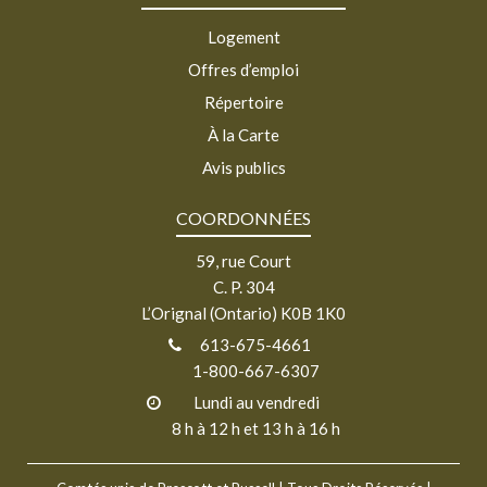
Logement
Offres d’emploi
Répertoire
À la Carte
Avis publics
COORDONNÉES
59, rue Court
C. P. 304
L’Orignal (Ontario) K0B 1K0
613-675-4661
1-800-667-6307
Lundi au vendredi
8 h à 12 h et 13 h à 16 h