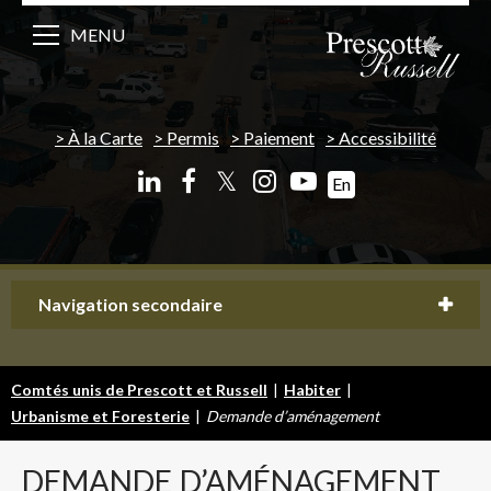
MENU
À la Carte
Permis
Paiement
Accessibilité
𝕏
En
Navigation secondaire
Comtés unis de Prescott et Russell
|
Habiter
|
Urbanisme et Foresterie
|
Demande d’aménagement
DEMANDE
D’AMÉNAGEMENT