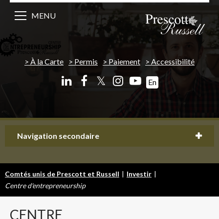
MENU
À la Carte
Permis
Paiement
Accessibilité
𝕏
En
Navigation secondaire
Comtés unis de Prescott et Russell
|
Investir
|
Centre d'entrepreneurship
CENTRE