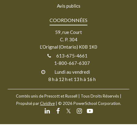
Avis publics
COORDONNÉES
59, rue Court
C. P. 304
L’Orignal (Ontario) K0B 1K0
613-675-4661
1-800-667-6307
Lundi au vendredi
8 h à 12 h et 13 h à 16 h
Comtés unis de Prescott et Russell
| Tous Droits Réservés |
Propulsé par
Civiclive
| ©
2026 PowerSchool Corporation.
𝕏