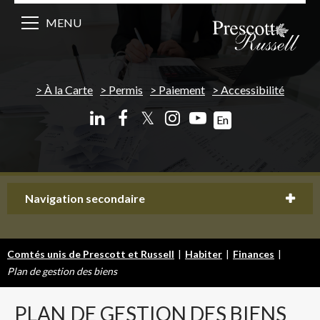
MENU
À la Carte
Permis
Paiement
Accessibilité
𝕏
En
Navigation secondaire
Comtés unis de Prescott et Russell
|
Habiter
|
Finances
|
Plan de gestion des biens
PLAN
DE GESTION DES BIENS