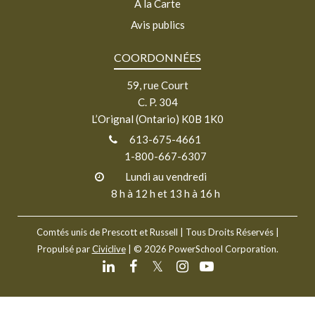
À la Carte
Avis publics
COORDONNÉES
59, rue Court
C. P. 304
L’Orignal (Ontario) K0B 1K0
613-675-4661
1-800-667-6307
Lundi au vendredi
8 h à 12 h et 13 h à 16 h
Comtés unis de Prescott et Russell
| Tous Droits Réservés |
Propulsé par
Civiclive
| ©
2026 PowerSchool Corporation.
𝕏