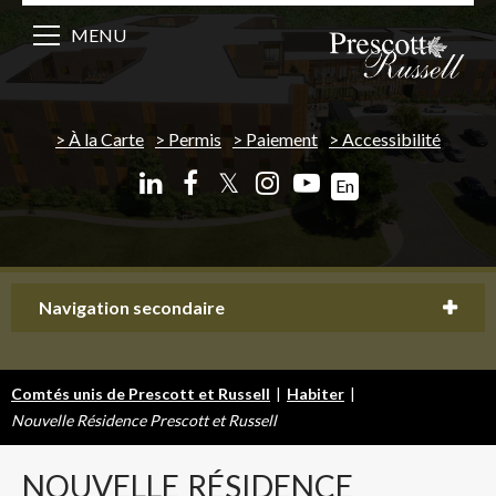
MENU
À la Carte
Permis
Paiement
Accessibilité
𝕏
En
Navigation secondaire
Comtés unis de Prescott et Russell
|
Habiter
|
Nouvelle Résidence Prescott et Russell
NOUVELLE
RÉSIDENCE