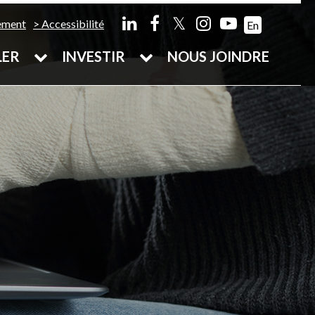
𝕏
ement
Accessibilité
En
LER
INVESTIR
NOUS JOINDRE