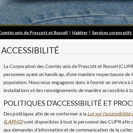
Comtés unis de Prescott et Russell
|
Habiter
|
Services corporatifs
ACCESSIBILITÉ
La Corporation des Comtés unis de Prescott et Russell (CUP
personnes ayant un handicap, d’une manière respectueuse de leu
population. Nous nous engageons donc à fournir un service à l
installations et des renseignements de manière accessible à to
POLITIQUES D’ACCESSIBILITÉ ET PRO
Des politiques afin de se conformer à la
Loi sur l’accessibilit
(
LAPHO
)
sont disponibles à tout le personnel des CUPR afin 
aux demandes d’information et de communication de la collect