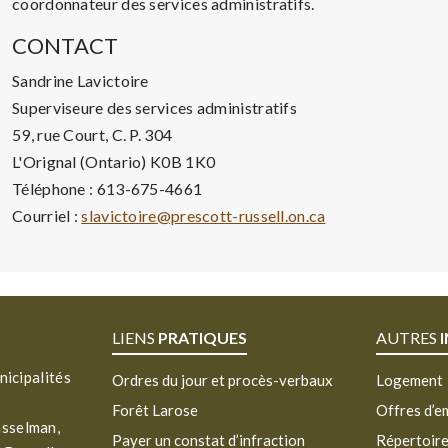
coordonnateur des services administratifs.
CONTACT
Sandrine Lavictoire
Superviseure des services administratifs
59, rue Court, C. P. 304
L'Orignal (Ontario) K0B 1K0
Téléphone : 613-675-4661
Courriel :
slavictoire@prescott-russell.on.ca
LIENS
PRATIQUES
AUTRES
nicipalités
Ordres du jour et procès-verbaux
Logement
Forêt Larose
Offres d’e
asselman,
Payer un constat d’infraction
Répertoir