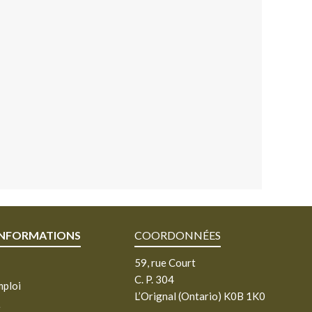
INFORMATIONS
COORDONNÉES
59, rue Court
C. P. 304
mploi
L’Orignal (Ontario) K0B 1K0
e