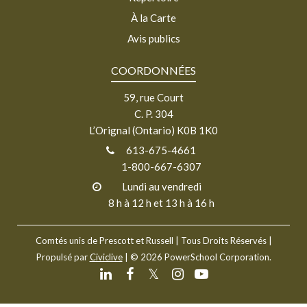
À la Carte
Avis publics
COORDONNÉES
59, rue Court
C. P. 304
L’Orignal (Ontario) K0B 1K0
613-675-4661
1-800-667-6307
Lundi au vendredi
8 h à 12 h et 13 h à 16 h
Comtés unis de Prescott et Russell
| Tous Droits Réservés |
Propulsé par
Civiclive
| ©
2026 PowerSchool Corporation.
𝕏