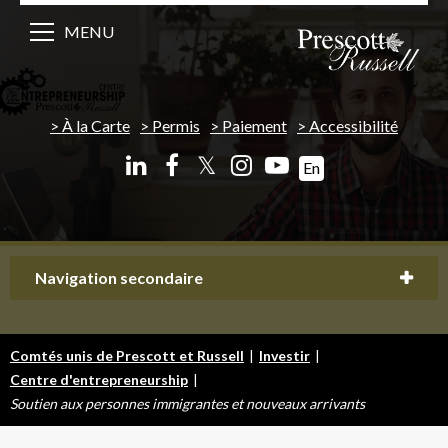
MENU
À la Carte
Permis
Paiement
Accessibilité
𝕏
En
Navigation secondaire
Comtés unis de Prescott et Russell
|
Investir
|
Centre d'entrepreneurship
|
Soutien aux personnes immigrantes et nouveaux arrivants