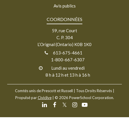
Avis publics
COORDONNÉES
59, rue Court
C. P. 304
L’Orignal (Ontario) K0B 1K0
613-675-4661
1-800-667-6307
Lundi au vendredi
8 h à 12 h et 13 h à 16 h
Comtés unis de Prescott et Russell
| Tous Droits Réservés |
Propulsé par
Civiclive
| ©
2026 PowerSchool Corporation.
𝕏