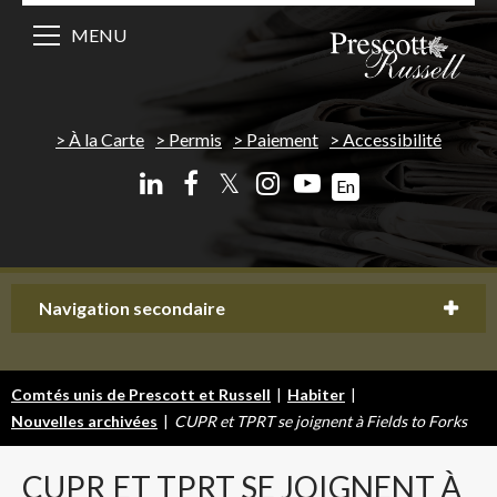
MENU
À la Carte
Permis
Paiement
Accessibilité
𝕏
En
Navigation secondaire
Comtés unis de Prescott et Russell
|
Habiter
|
Nouvelles archivées
|
CUPR et TPRT se joignent à Fields to Forks
CUPR
ET TPRT SE JOIGNENT À