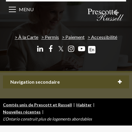
MENU
À la Carte
Permis
Paiement
Accessibilité
𝕏
En
Navigation secondaire
Comtés unis de Prescott et Russell
|
Habiter
|
Nouvelles récentes
|
L’Ontario construit plus de logements abordables