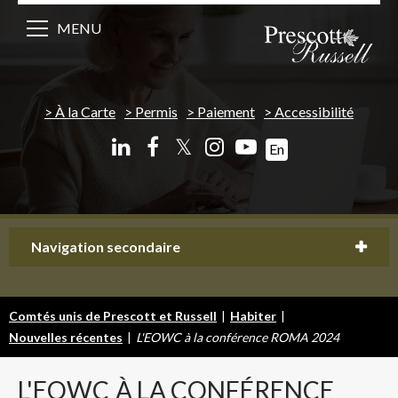
MENU
À la Carte
Permis
Paiement
Accessibilité
𝕏
En
Navigation secondaire
Comtés unis de Prescott et Russell
|
Habiter
|
Nouvelles récentes
|
L'EOWC à la conférence ROMA 2024
L'EOWC
À LA CONFÉRENCE