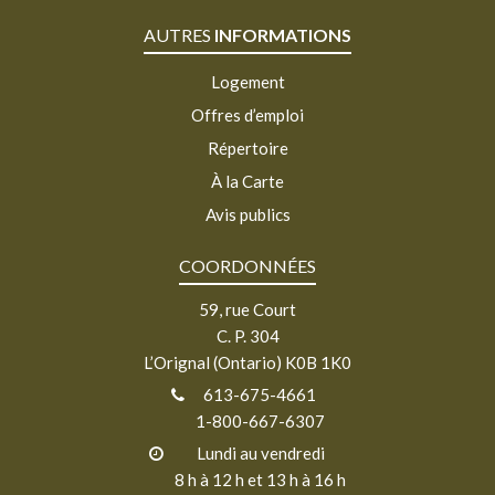
AUTRES
INFORMATIONS
Logement
Offres d’emploi
Répertoire
À la Carte
Avis publics
COORDONNÉES
59, rue Court
C. P. 304
L’Orignal (Ontario) K0B 1K0
613-675-4661
1-800-667-6307
Lundi au vendredi
8 h à 12 h et 13 h à 16 h