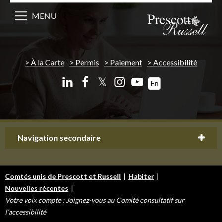
MENU
À la Carte
Permis
Paiement
Accessibilité
𝕏
En
Navigation secondaire
Comtés unis de Prescott et Russell
|
Habiter
|
Nouvelles récentes
|
Votre voix compte : Joignez-vous au Comité consultatif sur
l’accessibilité