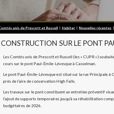
Comtés unis de Prescott et Russell
|
Habiter
|
Nouvelles récentes
|
CONSTRUCTION
SUR LE PONT PA
Les Comtés unis de Prescott et Russell (les « CUPR ») souhai
cours sur le pont Paul-Émile-Lévesque à Casselman.
Le pont Paul-Émile-Lévesque est situé sur la rue Principale à 
près de l’aire de conservation High Falls.
Les travaux sur le pont constituent un entretien préventif visan
l’ajout de supports temporaires jusqu’à sa réhabilitation comp
budgétaires de 2026.