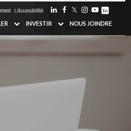
𝕏
ement
Accessibilité
En
LER
INVESTIR
NOUS JOINDRE