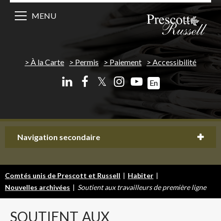
MENU
À la Carte
Permis
Paiement
Accessibilité
𝕏
En
Navigation secondaire
Comtés unis de Prescott et Russell
|
Habiter
|
Nouvelles archivées
|
Soutient aux travailleurs de première ligne
SOUTIENT
AUX