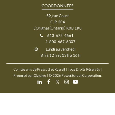
COORDONNÉES
59, rue Court
C. P. 304
L’Orignal (Ontario) K0B 1K0
613-675-4661
1-800-667-6307
Lundi au vendredi
8 h à 12 h et 13 h à 16 h
Comtés unis de Prescott et Russell
| Tous Droits Réservés |
Propulsé par
Civiclive
| ©
2026 PowerSchool Corporation.
𝕏