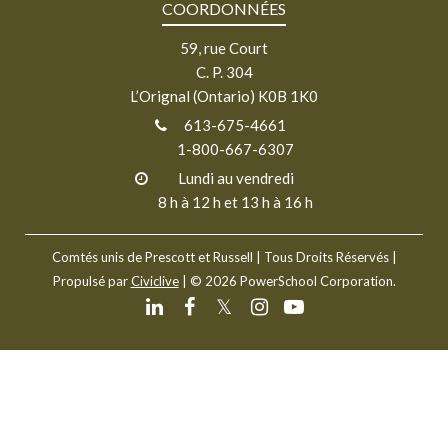
COORDONNÉES
59, rue Court
C. P. 304
L’Orignal (Ontario) K0B 1K0
613-675-4661
1-800-667-6307
Lundi au vendredi
8 h à 12 h et 13 h à 16 h
Comtés unis de Prescott et Russell
| Tous Droits Réservés |
Propulsé par
Civiclive
| ©
2026 PowerSchool Corporation.
𝕏