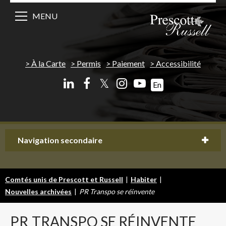
MENU
À la Carte
Permis
Paiement
Accessibilité
𝕏
En
Navigation secondaire
Comtés unis de Prescott et Russell
|
Habiter
|
Nouvelles archivées
|
PR Transpo se réinvente
PR
TRANSPO SE RÉINVENTE