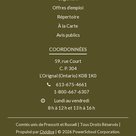
Offres d’emploi
Répertoire
À la Carte
Avis publics
COORDONNÉES
59, rue Court
C. P. 304
L’Orignal (Ontario) K0B 1K0
613-675-4661
1-800-667-6307
Lundi au vendredi
8 h à 12 h et 13 h à 16 h
Comtés unis de Prescott et Russell
| Tous Droits Réservés |
Propulsé par
Civiclive
| ©
2026 PowerSchool Corporation.