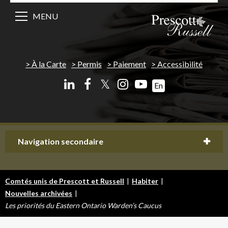
MENU
À la Carte
Permis
Paiement
Accessibilité
𝕏
En
Navigation secondaire
Comtés unis de Prescott et Russell
|
Habiter
|
Nouvelles archivées
|
Les priorités du Eastern Ontario Warden’s Caucus