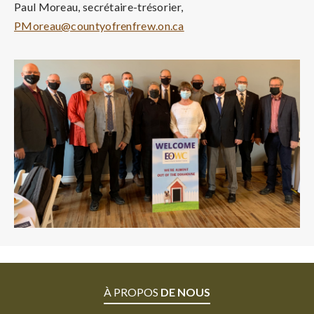
Paul Moreau, secrétaire-trésorier,
PMoreau@countyofrenfrew.on.ca
À PROPOS
DE NOUS