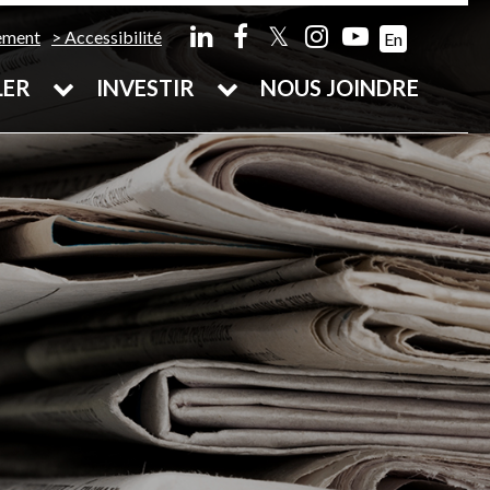
𝕏
ement
Accessibilité
En
LER
INVESTIR
NOUS JOINDRE