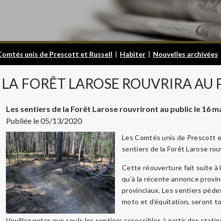
Comtés unis de Prescott et Russell
|
Habiter
|
Nouvelles archivées
LA
FORÊT LAROSE ROUVRIRA AU 
Les sentiers de la Forêt Larose rouvriront au public le 16 m
Publiée le 05/13/2020
Les Comtés unis de Prescott e
sentiers de la Forêt Larose rou
Cette réouverture fait suite à l
qu’à la récente annonce provin
provinciaux. Les sentiers pédes
moto et d’équitation, seront t
Veuillez noter que seuls les sentiers accessibles à partir des sta