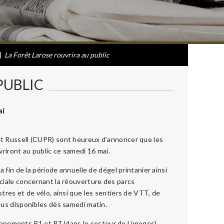
|
La Forêt Larose rouvrira au public
PUBLIC
ai
t Russell (CUPR) sont heureux d’annoncer que les
vriront au public ce samedi 16 mai.
a fin de la période annuelle de dégel printanier ainsi
ciale concernant la réouverture des parcs
tres et de vélo, ainsi que les sentiers de VTT, de
ous disponibles dès samedi matin.
tionnements P1 et P7 (dans le secteur de Limoges)