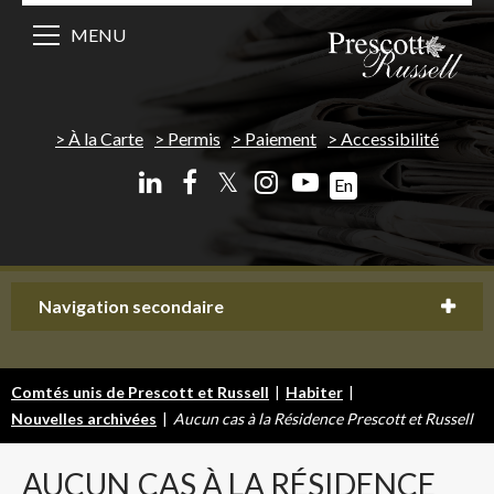
MENU
À la Carte
Permis
Paiement
Accessibilité
𝕏
En
Navigation secondaire
Comtés unis de Prescott et Russell
|
Habiter
|
Nouvelles archivées
|
Aucun cas à la Résidence Prescott et Russell
AUCUN
CAS À LA RÉSIDENCE