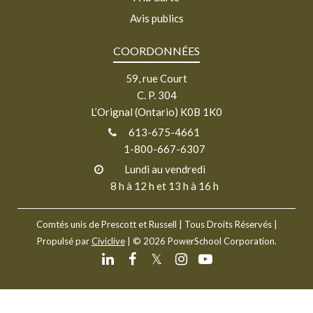
Avis publics
COORDONNÉES
59, rue Court
C. P. 304
L’Orignal (Ontario) K0B 1K0
613-675-4661
1-800-667-6307
Lundi au vendredi
8 h à 12 h et 13 h à 16 h
Comtés unis de Prescott et Russell
| Tous Droits Réservés |
Propulsé par
Civiclive
| ©
2026 PowerSchool Corporation.
𝕏