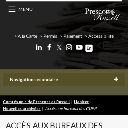
MENU
À la Carte
Permis
Paiement
Accessibilité
𝕏
En
Navigation secondaire
Comtés unis de Prescott et Russell
|
Habiter
|
Nouvelles archivées
|
Accès aux bureaux des CUPR
ACCÈS
AUX BUREAUX DES