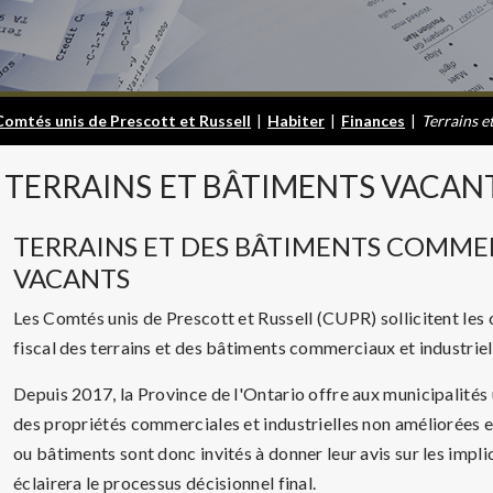
Comtés unis de Prescott et Russell
|
Habiter
|
Finances
|
Terrains e
TERRAINS
ET BÂTIMENTS VACAN
TERRAINS ET DES BÂTIMENTS COMMER
VACANTS
Les Comtés unis de Prescott et Russell (CUPR) sollicitent les
fiscal des terrains et des bâtiments commerciaux et industriel
Depuis 2017, la Province de l'Ontario offre aux municipalités 
des propriétés commerciales et industrielles non améliorées et
ou bâtiments sont donc invités à donner leur avis sur les impl
éclairera le processus décisionnel final.