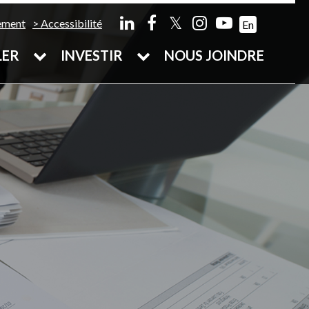
𝕏
ement
Accessibilité
En
LER
INVESTIR
NOUS JOINDRE