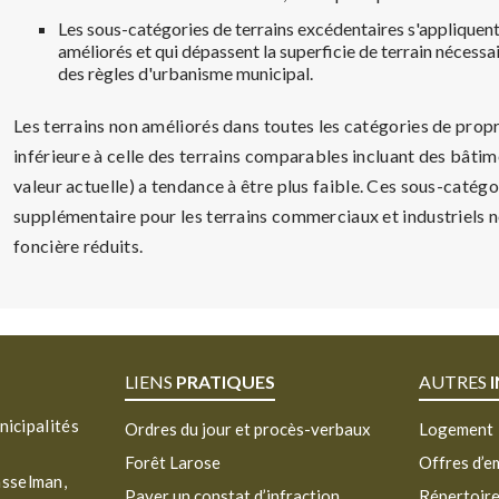
Les sous-catégories de terrains excédentaires s'appliquent 
améliorés et qui dépassent la superficie de terrain nécessa
des règles d'urbanisme municipal.
Les terrains non améliorés dans toutes les catégories de propr
inférieure à celle des terrains comparables incluant des bâtime
valeur actuelle) a tendance à être plus faible. Ces sous-catég
supplémentaire pour les terrains commerciaux et industriels 
foncière réduits.
LIENS
PRATIQUES
AUTRES
nicipalités
Ordres du jour et procès-verbaux
Logement
Forêt Larose
Offres d’e
asselman,
Payer un constat d’infraction
Répertoir