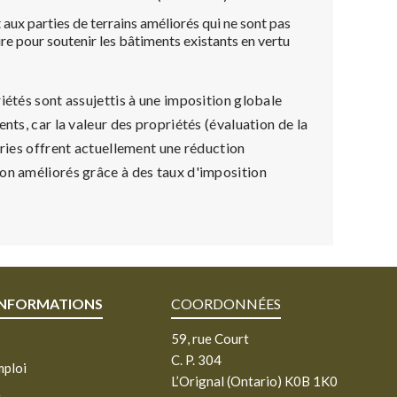
aux parties de terrains améliorés qui ne sont pas
ire pour soutenir les bâtiments existants en vertu
iétés sont assujettis à une imposition globale
nts, car la valeur des propriétés (évaluation de la
ories offrent actuellement une réduction
non améliorés grâce à des taux d'imposition
INFORMATIONS
COORDONNÉES
59, rue Court
C. P. 304
mploi
L’Orignal (Ontario) K0B 1K0
e